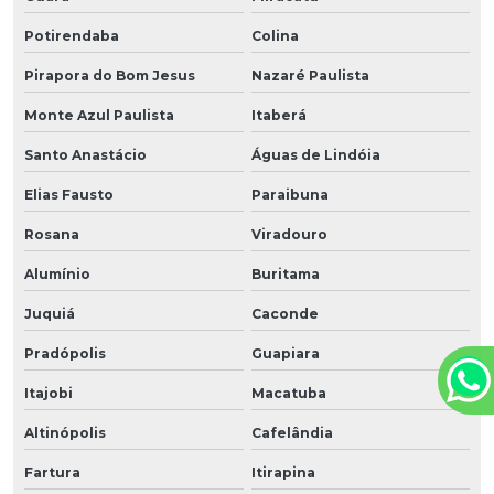
Potirendaba
Colina
Pirapora do Bom Jesus
Nazaré Paulista
Monte Azul Paulista
Itaberá
Santo Anastácio
Águas de Lindóia
Elias Fausto
Paraibuna
Rosana
Viradouro
Alumínio
Buritama
Juquiá
Caconde
Pradópolis
Guapiara
Itajobi
Macatuba
Altinópolis
Cafelândia
Fartura
Itirapina