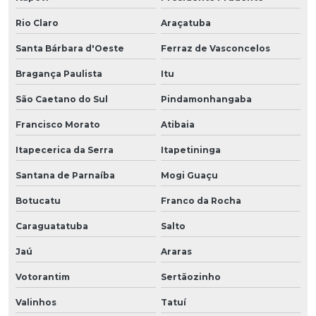
Rio Claro
Araçatuba
Santa Bárbara d'Oeste
Ferraz de Vasconcelos
Bragança Paulista
Itu
São Caetano do Sul
Pindamonhangaba
Francisco Morato
Atibaia
Itapecerica da Serra
Itapetininga
Santana de Parnaíba
Mogi Guaçu
Botucatu
Franco da Rocha
Caraguatatuba
Salto
Jaú
Araras
Votorantim
Sertãozinho
Valinhos
Tatuí