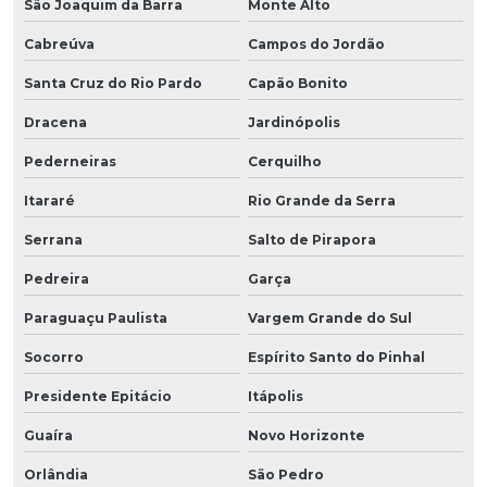
São Joaquim da Barra
Monte Alto
Cabreúva
Campos do Jordão
Santa Cruz do Rio Pardo
Capão Bonito
Dracena
Jardinópolis
Pederneiras
Cerquilho
Itararé
Rio Grande da Serra
Serrana
Salto de Pirapora
Pedreira
Garça
Paraguaçu Paulista
Vargem Grande do Sul
Socorro
Espírito Santo do Pinhal
Presidente Epitácio
Itápolis
Guaíra
Novo Horizonte
Orlândia
São Pedro