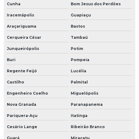
Cunha
Bom Jesus dos Perdões
Iracemápolis
Guapiaçu
Araçariguama
Bastos
Cerqueira César
Tambaú
Junqueirópolis
Potim
Buri
Pompeia
Regente Feijó
Lucélia
Castilho
Palmital
Engenheiro Coelho
Miguelópolis
Nova Granada
Paranapanema
Pariquera-Açu
Itatinga
Cesário Lange
Ribeirão Branco
Guará
Miracatu