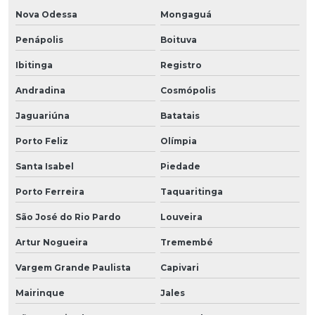
Nova Odessa
Mongaguá
Penápolis
Boituva
Ibitinga
Registro
Andradina
Cosmópolis
Jaguariúna
Batatais
Porto Feliz
Olímpia
Santa Isabel
Piedade
Porto Ferreira
Taquaritinga
São José do Rio Pardo
Louveira
Artur Nogueira
Tremembé
Vargem Grande Paulista
Capivari
Mairinque
Jales