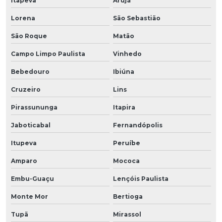
Itapeva
Arujá
Lorena
São Sebastião
São Roque
Matão
Campo Limpo Paulista
Vinhedo
Bebedouro
Ibiúna
Cruzeiro
Lins
Pirassununga
Itapira
Jaboticabal
Fernandópolis
Itupeva
Peruíbe
Amparo
Mococa
Embu-Guaçu
Lençóis Paulista
Monte Mor
Bertioga
Tupã
Mirassol