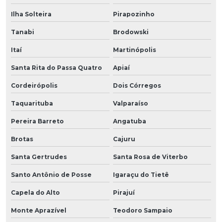
Ilha Solteira
Pirapozinho
Tanabi
Brodowski
Itaí
Martinópolis
Santa Rita do Passa Quatro
Apiaí
Cordeirópolis
Dois Córregos
Taquarituba
Valparaíso
Pereira Barreto
Angatuba
Brotas
Cajuru
Santa Gertrudes
Santa Rosa de Viterbo
Santo Antônio de Posse
Igaraçu do Tietê
Capela do Alto
Pirajuí
Monte Aprazível
Teodoro Sampaio