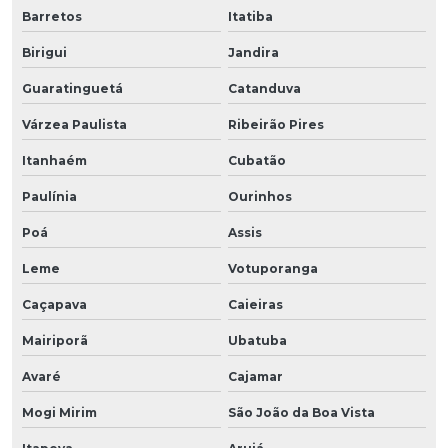
Barretos
Itatiba
Birigui
Jandira
Guaratinguetá
Catanduva
Várzea Paulista
Ribeirão Pires
Itanhaém
Cubatão
Paulínia
Ourinhos
Poá
Assis
Leme
Votuporanga
Caçapava
Caieiras
Mairiporã
Ubatuba
Avaré
Cajamar
Mogi Mirim
São João da Boa Vista