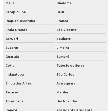
Mauá
Diadema
Carapicuíba
Bauru
Itaquaquecetuba
Franca
Praia Grande
São Vicente
Barueri
Taubaté
Suzano
Limeira
Guarujá
Sumaré
Cotia
Taboão da Serra
Indaiatuba
São Carlos
Embu das Artes
Araraquara
Jacareí
Marília
Americana
Hortolândia
Itapevi
Presidente Prudente