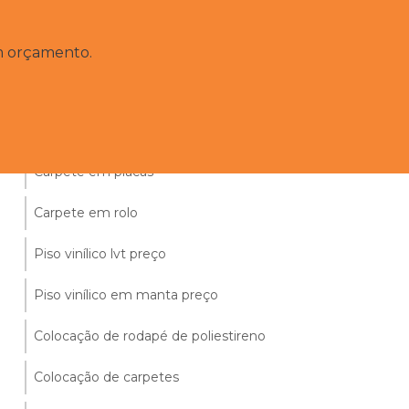
Empresa de instalação de carpete
Carpete nylon 6mm
um orçamento.
Carpete em manta
Carpetes de nylon
Carpete em placas
Carpete em rolo
Piso vinílico lvt preço
Piso vinílico em manta preço
Colocação de rodapé de poliestireno
Colocação de carpetes